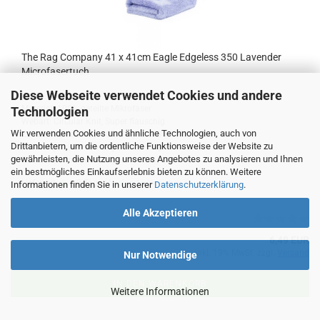
The Rag Company 41 x 41cm Eagle Edgeless 350 Lavender
Microfasertuch
Diese Webseite verwendet Cookies und andere
Größe: 41cm x 41cm
Material: 100% geteilte Mikrofaser
Technologien
Webart: Circular Knit, Super flauschig
Wir verwenden Cookies und ähnliche Technologien, auch von
Zusammensetzung: 70% Polyester 30% Polyamide
Drittanbietern, um die ordentliche Funktionsweise der Website zu
Flächengewicht von ungefähr: 350 g/m²
gewährleisten, die Nutzung unseres Angebotes zu analysieren und Ihnen
Rand: Randlos (Messer geschnitten)
ein bestmögliches Einkaufserlebnis bieten zu können. Weitere
Lieferzeit:
1-2 Tage
(Ausland abweichend)
Informationen finden Sie in unserer
Datenschutzerklärung
.
Alle Akzeptieren
6,49 EUR
inkl. 19% MwSt. zzgl.
Versand
Nur Notwendige
IN DEN WARENKORB
Weitere Informationen