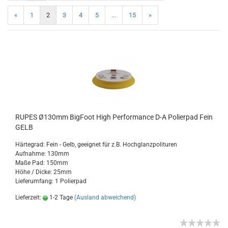
«
1
2
3
4
5
...
15
»
RUPES Ø130mm BigFoot High Performance D-A Polierpad Fein
GELB
Härtegrad: Fein - Gelb, geeignet für z.B. Hochglanzpolituren
Aufnahme: 130mm
Maße Pad: 150mm
Höhe / Dicke: 25mm
Lieferumfang: 1 Polierpad
Lieferzeit:
1-2 Tage
(Ausland abweichend)