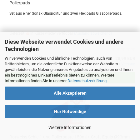
Polierpads
Set aus einer Sonax Glaspolitur und zwei Flexipads Glaspolierpads.
Lieferzeit:
in Kürze wieder verfügbar
(Ausland abweichend)
Diese Webseite verwendet Cookies und andere
Technologien
Wir verwenden Cookies und ähnliche Technologien, auch von
28,99 EUR
Drittanbietern, um die ordentliche Funktionsweise der Website zu
inkl. 19% MwSt. zzgl.
Versand
gewährleisten, die Nutzung unseres Angebotes zu analysieren und Ihnen
ein bestmögliches Einkaufserlebnis bieten zu können. Weitere
IN DEN WARENKORB
Informationen finden Sie in unserer
Datenschutzerklärung
.
Alle Akzeptieren
Nur Notwendige
Weitere Informationen
Rotweiss Schleif- und Polierpaste 150ml + Craft-Equip Ø90mm