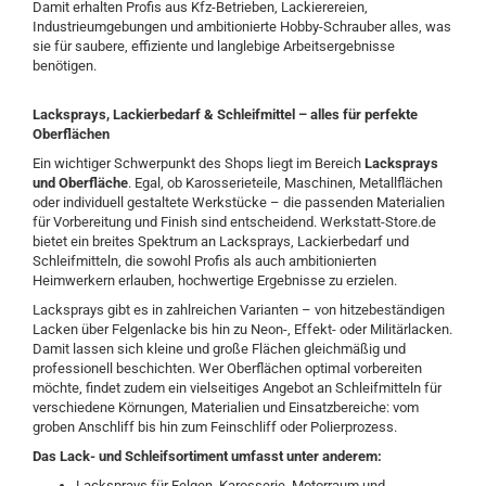
Damit erhalten Profis aus Kfz-Betrieben, Lackierereien,
Industrieumgebungen und ambitionierte Hobby-Schrauber alles, was
sie für saubere, effiziente und langlebige Arbeitsergebnisse
benötigen.
Lacksprays, Lackierbedarf & Schleifmittel – alles für perfekte
Oberflächen
Ein wichtiger Schwerpunkt des Shops liegt im Bereich
Lacksprays
und Oberfläche
. Egal, ob Karosserieteile, Maschinen, Metallflächen
oder individuell gestaltete Werkstücke – die passenden Materialien
für Vorbereitung und Finish sind entscheidend. Werkstatt-Store.de
bietet ein breites Spektrum an Lacksprays, Lackierbedarf und
Schleifmitteln, die sowohl Profis als auch ambitionierten
Heimwerkern erlauben, hochwertige Ergebnisse zu erzielen.
Lacksprays gibt es in zahlreichen Varianten – von hitzebeständigen
Lacken über Felgenlacke bis hin zu Neon-, Effekt- oder Militärlacken.
Damit lassen sich kleine und große Flächen gleichmäßig und
professionell beschichten. Wer Oberflächen optimal vorbereiten
möchte, findet zudem ein vielseitiges Angebot an Schleifmitteln für
verschiedene Körnungen, Materialien und Einsatzbereiche: vom
groben Anschliff bis hin zum Feinschliff oder Polierprozess.
Das Lack- und Schleifsortiment umfasst unter anderem:
Lacksprays für Felgen, Karosserie, Motorraum und