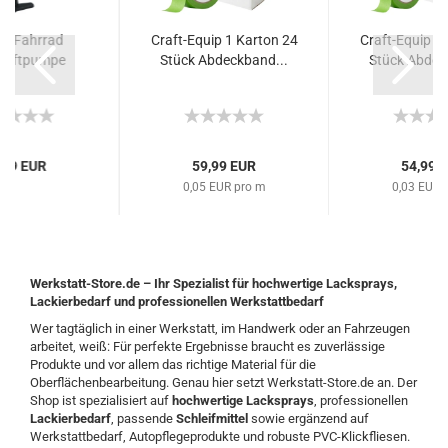
op Fahrrad
Craft-Equip 1 Karton 24
Craft-Equip 1
dluftpumpe
Stück Abdeckband...
Stück Abdec
,99 EUR
59,99 EUR
54,99 
0,05 EUR pro m
0,03 EUR 
Werkstatt-Store.de – Ihr Spezialist für hochwertige Lacksprays,
Lackierbedarf und professionellen Werkstattbedarf
Wer tagtäglich in einer Werkstatt, im Handwerk oder an Fahrzeugen
arbeitet, weiß: Für perfekte Ergebnisse braucht es zuverlässige
Produkte und vor allem das richtige Material für die
Oberflächenbearbeitung. Genau hier setzt Werkstatt-Store.de an. Der
Shop ist spezialisiert auf
hochwertige Lacksprays
, professionellen
Lackierbedarf
, passende
Schleifmittel
sowie ergänzend auf
Werkstattbedarf, Autopflegeprodukte und robuste PVC-Klickfliesen.