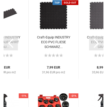
TOP
SOLD OUT
quip INDUSTRY
Craft-Equip INDUSTRY
Craft-Equip 
C AUFFAHRT
ECO PVC FLIESE
ECO PVC F
RAU...
SCHWARZ...
GRAU.
,99 EUR
7,99 EUR
8,99 E
 EUR pro m2
31,96 EUR pro m2
35,96 EUR 
-11%
-21%