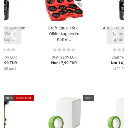
0ml Synthetic
Craft-Equip 15tlg.
ADBL 1000ml 
ay Wax +
Ölfilterkappen im
Spray W
ühkopf...
Koffer...
Sprühkop
 16,99 EUR
Statt 22,99 EUR
Statt 16,9
14,99 EUR
Nur 17,99 EUR
Nur 14,9
9 EUR pro l
14,99 EUR 
NEU
SOLD OUT
NEU