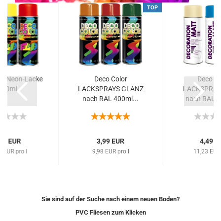
TOP
or Neon-Lacke
Deco Color
Deco Co
400ml
LACKSPRAYS GLANZ
LACKSPRAY
nach RAL 400ml...
nach RAL 4
,99 EUR
3,99 EUR
4,49 E
8 EUR pro l
9,98 EUR pro l
11,23 EUR 
Sie sind auf der Suche nach einem neuen Boden?
PVC Fliesen zum Klicken