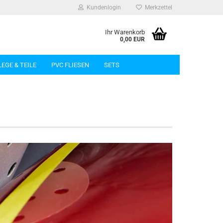
Kundenlogin
Merkzettel
Ihr Warenkorb
0,00 EUR
LEGE & TEILE
PVC FLIESEN
SETS
rstellen
rt vergessen?