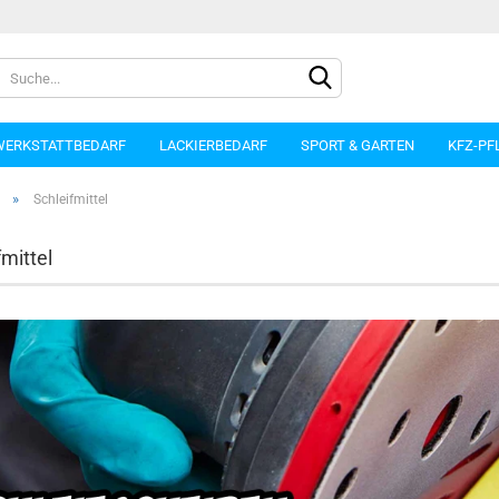
WERKSTATTBEDARF
LACKIERBEDARF
SPORT & GARTEN
KFZ-PF
»
Schleifmittel
fmittel
Konto e
Passwo