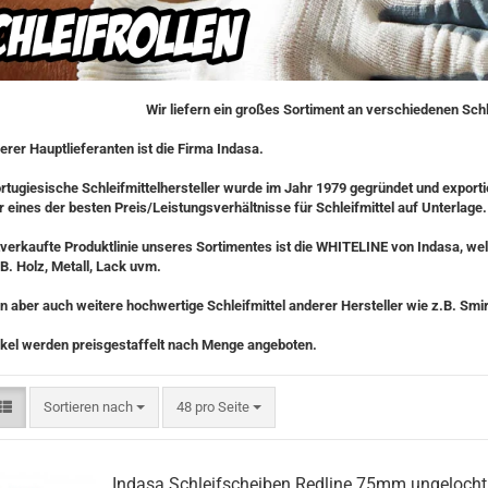
Wir liefern ein großes Sortiment an verschiedenen Schle
erer Hauptlieferanten ist die Firma Indasa.
rtugiesische Schleifmittelhersteller wurde im Jahr 1979 gegründet und exportie
r eines der besten Preis/Leistungsverhältnisse für Schleifmittel auf Unterlage.
verkaufte Produktlinie unseres Sortimentes ist die WHITELINE von Indasa, wel
z.B. Holz, Metall, Lack uvm.
n aber auch weitere hochwertige Schleifmittel anderer Hersteller wie z.B. Smi
ikel werden preisgestaffelt nach Menge angeboten.
Sortieren nach
48 pro Seite
Indasa Schleifscheiben Redline 75mm ungelocht