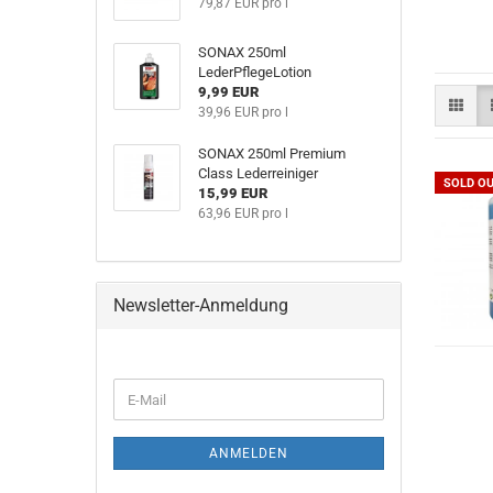
79,87 EUR pro l
SONAX 250ml
LederPflegeLotion
9,99 EUR
39,96 EUR pro l
SONAX 250ml Premium
Class Lederreiniger
SOLD O
15,99 EUR
63,96 EUR pro l
Newsletter-Anmeldung
ANMELDEN