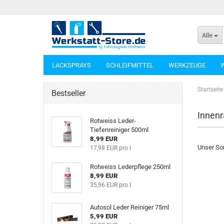
Alle
LACKSPRAYS
SCHLEIFMITTEL
WERKZEUGE
Startseite
Bestseller
Innen
Rotweiss Leder-
Tiefenreiniger 500ml
8,99 EUR
Unser Sor
17,98 EUR pro l
Rotweiss Lederpflege 250ml
8,99 EUR
35,96 EUR pro l
Autosol Leder Reiniger 75ml
5,99 EUR