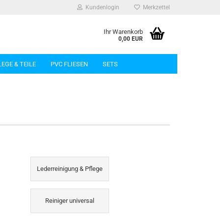
Kundenlogin
Merkzettel
Ihr Warenkorb
0,00 EUR
LEGE & TEILE
PVC FLIESEN
SETS
rstellen
rt vergessen?
Lederreinigung & Pflege
Reiniger universal