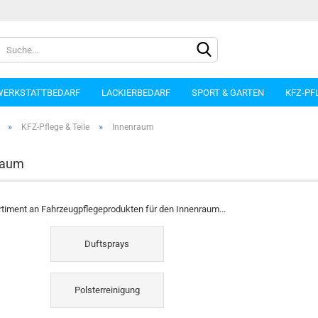
WERKSTATTBEDARF
LACKIERBEDARF
SPORT & GARTEN
KFZ-PF
»
»
KFZ-Pflege & Teile
Innenraum
raum
Konto e
timent an Fahrzeugpflegeprodukten für den Innenraum...
Passwo
Duftsprays
Polsterreinigung