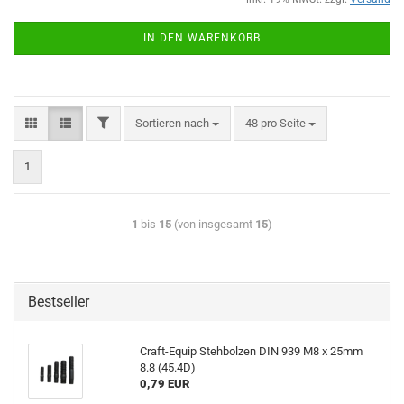
IN DEN WARENKORB
Sortieren nach
48 pro Seite
1
1
bis
15
(von insgesamt
15
)
Bestseller
Craft-Equip Stehbolzen DIN 939 M8 x 25mm
8.8 (45.4D)
0,79 EUR