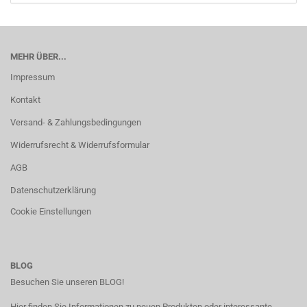
MEHR ÜBER...
Impressum
Kontakt
Versand- & Zahlungsbedingungen
Widerrufsrecht & Widerrufsformular
AGB
Datenschutzerklärung
Cookie Einstellungen
BLOG
Besuchen Sie unseren BLOG!
Hier finden Sie Informationen zu neuen Produkten oder interessante