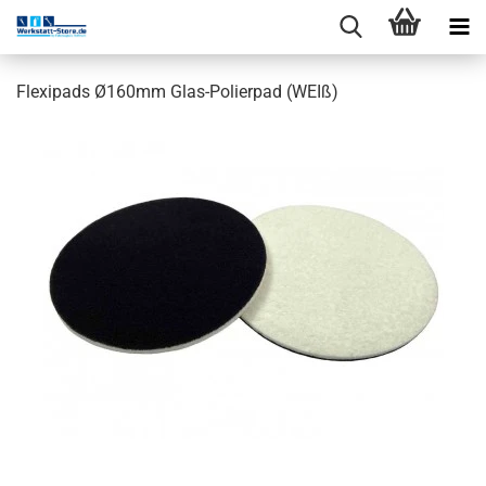
Flexipads Ø160mm Glas-Polierpad (WEIß)