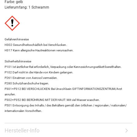
Farbe: gelb
Lieferumfang: 1 Schwamm
Gefahrenhinweise
H302 Gesundheitsschädlich bei Verschlucken.
H317 Kann allergische Hautreaktionen verursachen.
Sicherheitshinweise
P101 Ist ärztlicher Rat erforderlich, Verpackung oder Kennzeichnungsetikett bereithalten.
P102 Darf nicht in die Hände von Kindern gelangen.
P261 Einatmen von Aerosol vermeiden.
P280 Schutzhandschuhe tragen.
P301+P312 BEI VERSCHLUCKEN: Bei Unwohlsein GIFTINFORMATIONSZENTRUM/Arzt
anrufen.
P302+P352 BEI BERÜHRUNG MIT DER HAUT: Mit viel Wasser waschen.
P501 Entsorgung des Inhalts / des Behälters gemäß den örtlichen / regionalen / nationalen/
internationalen Vorschriften.
Hersteller-Info