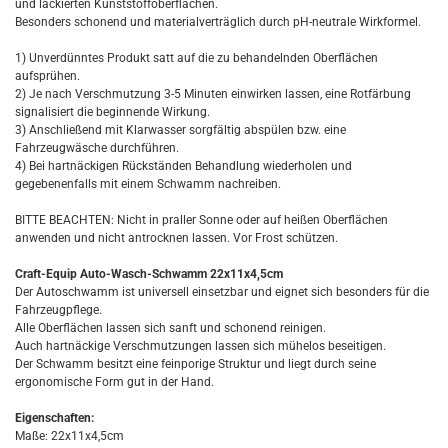
und lackierten Kunststoffoberflächen.
Besonders schonend und materialverträglich durch pH-neutrale Wirkformel.
1) Unverdünntes Produkt satt auf die zu behandelnden Oberflächen
aufsprühen.
2) Je nach Verschmutzung 3-5 Minuten einwirken lassen, eine Rotfärbung
signalisiert die beginnende Wirkung.
3) Anschließend mit Klarwasser sorgfältig abspülen bzw. eine
Fahrzeugwäsche durchführen.
4) Bei hartnäckigen Rückständen Behandlung wiederholen und
gegebenenfalls mit einem Schwamm nachreiben.
BITTE BEACHTEN: Nicht in praller Sonne oder auf heißen Oberflächen
anwenden und nicht antrocknen lassen. Vor Frost schützen.
Craft-Equip Auto-Wasch-Schwamm 22x11x4,5cm
Der Autoschwamm ist universell einsetzbar und eignet sich besonders für die
Fahrzeugpflege.
Alle Oberflächen lassen sich sanft und schonend reinigen.
Auch hartnäckige Verschmutzungen lassen sich mühelos beseitigen.
Der Schwamm besitzt eine feinporige Struktur und liegt durch seine
ergonomische Form gut in der Hand.
Eigenschaften:
Maße: 22x11x4,5cm