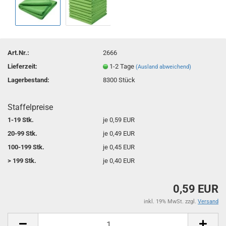
Art.Nr.:
2666
Lieferzeit:
1-2 Tage
(Ausland abweichend)
Lagerbestand:
8300
Stück
Staffelpreise
1-19 Stk.
je 0,59 EUR
20-99 Stk.
je 0,49 EUR
100-199 Stk.
je 0,45 EUR
> 199 Stk.
je 0,40 EUR
0,59 EUR
inkl. 19% MwSt. zzgl.
Versand