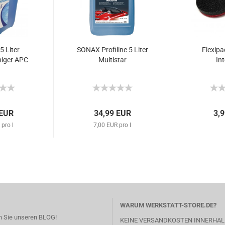
5 Liter
SONAX Profiline 5 Liter
Flexip
niger APC
Multistar
In
 EUR
34,99 EUR
3,
 pro l
7,00 EUR pro l
WARUM WERKSTATT-STORE.DE?
 Sie unseren BLOG!
KEINE VERSANDKOSTEN INNERHAL