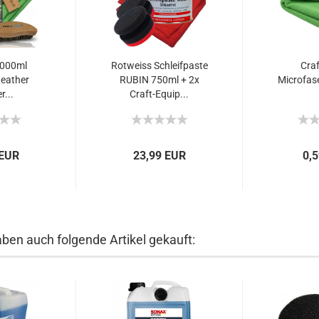
000ml
Rotweiss Schleifpaste
Craf
Leather
RUBIN 750ml + 2x
Microfas
r...
Craft-Equip...
 EUR
23,99 EUR
0,
aben auch folgende Artikel gekauft: