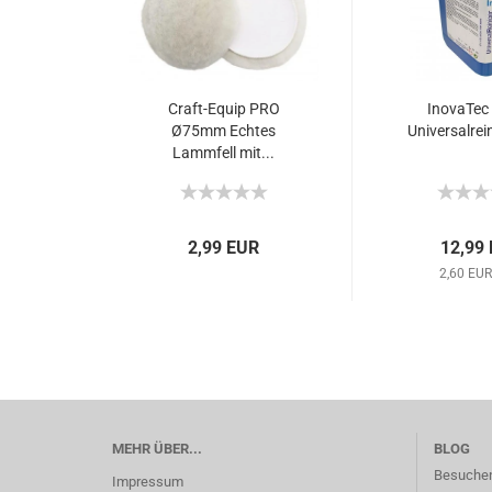
Craft-Equip PRO
InovaTec 
Ø75mm Echtes
Universalrei
Lammfell mit...
2,99 EUR
12,99
2,60 EUR
MEHR ÜBER...
BLOG
Besuchen
Impressum