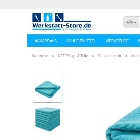
Alle
LACKSPRAYS
SCHLEIFMITTEL
WERKZEUGE
»
»
»
Startseite
KFZ-Pflege & Teile
Polierzubehör
Micr