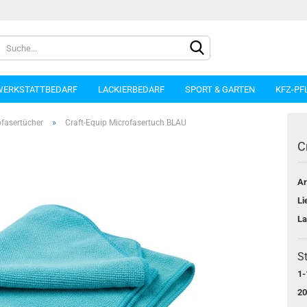
WERKSTATTBEDARF
LACKIERBEDARF
SPORT & GARTEN
KFZ-PF
»
ofasertücher
Craft-Equip Microfasertuch BLAU
C
Ar
Konto e
Li
Passwo
La
St
1-
20