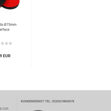
ads Ø75mm
terface
99 EUR
KUNDENDIENST TEL. 02203/9803678
B DER