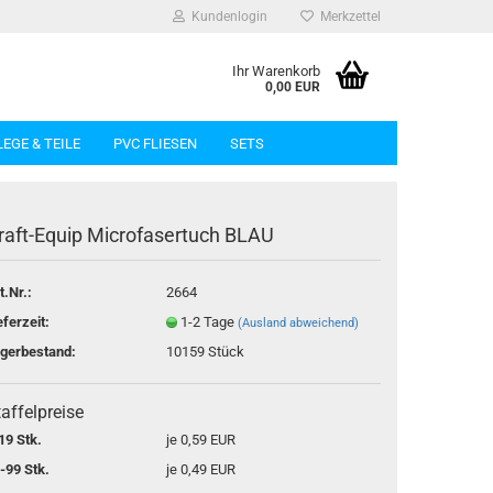
Kundenlogin
Merkzettel
Ihr Warenkorb
0,00 EUR
LEGE & TEILE
PVC FLIESEN
SETS
raft-Equip Microfasertuch BLAU
t.Nr.:
2664
rstellen
eferzeit:
1-2 Tage
(Ausland abweichend)
rt vergessen?
gerbestand:
10159
Stück
affelpreise
19 Stk.
je 0,59 EUR
-99 Stk.
je 0,49 EUR