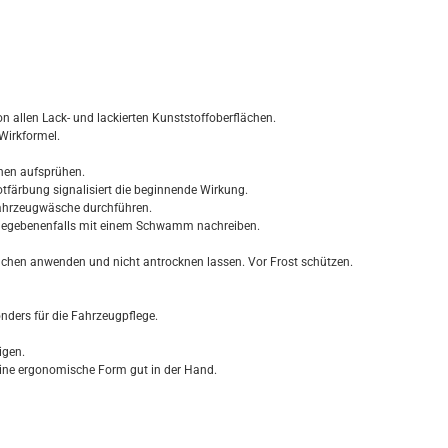
n allen Lack- und lackierten Kunststoffoberflächen.
Wirkformel.
hen aufsprühen.
tfärbung signalisiert die beginnende Wirkung.
Fahrzeugwäsche durchführen.
 gegebenenfalls mit einem Schwamm nachreiben.
ächen anwenden und nicht antrocknen lassen. Vor Frost schützen.
nders für die Fahrzeugpflege.
igen.
eine ergonomische Form gut in der Hand.