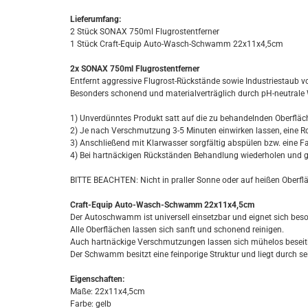
Lieferumfang:
2 Stück SONAX 750ml Flugrostentferner
1 Stück Craft-Equip Auto-Wasch-Schwamm 22x11x4,5cm
2x SONAX 750ml Flugrostentferner
Entfernt aggressive Flugrost-Rückstände sowie Industriestaub vo
Besonders schonend und materialverträglich durch pH-neutrale 
1) Unverdünntes Produkt satt auf die zu behandelnden Oberfläc
2) Je nach Verschmutzung 3-5 Minuten einwirken lassen, eine Ro
3) Anschließend mit Klarwasser sorgfältig abspülen bzw. eine 
4) Bei hartnäckigen Rückständen Behandlung wiederholen und
BITTE BEACHTEN: Nicht in praller Sonne oder auf heißen Oberfl
Craft-Equip Auto-Wasch-Schwamm 22x11x4,5cm
Der Autoschwamm ist universell einsetzbar und eignet sich beso
Alle Oberflächen lassen sich sanft und schonend reinigen.
Auch hartnäckige Verschmutzungen lassen sich mühelos beseit
Der Schwamm besitzt eine feinporige Struktur und liegt durch s
Eigenschaften:
Maße: 22x11x4,5cm
Farbe: gelb