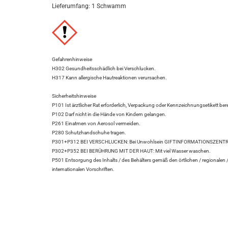
Lieferumfang: 1 Schwamm
Gefahrenhinweise
H302 Gesundheitsschädlich bei Verschlucken.
H317 Kann allergische Hautreaktionen verursachen.
Sicherheitshinweise
P101 Ist ärztlicher Rat erforderlich, Verpackung oder Kennzeichnungsetikett bere
P102 Darf nicht in die Hände von Kindern gelangen.
P261 Einatmen von Aerosol vermeiden.
P280 Schutzhandschuhe tragen.
P301+P312 BEI VERSCHLUCKEN: Bei Unwohlsein GIFTINFORMATIONSZENTRU
P302+P352 BEI BERÜHRUNG MIT DER HAUT: Mit viel Wasser waschen.
P501 Entsorgung des Inhalts / des Behälters gemäß den örtlichen / regionalen /
internationalen Vorschriften.