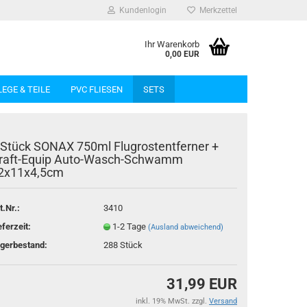
Kundenlogin
Merkzettel
Ihr Warenkorb
0,00 EUR
LEGE & TEILE
PVC FLIESEN
SETS
 Stück SONAX 750ml Flugrostentferner +
raft-Equip Auto-Wasch-Schwamm
2x11x4,5cm
rstellen
t.Nr.:
3410
rt vergessen?
eferzeit:
1-2 Tage
(Ausland abweichend)
gerbestand:
288
Stück
31,99 EUR
inkl. 19% MwSt. zzgl.
Versand