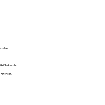
ithalten.
M/Arzt anrufen.
 nationalen/