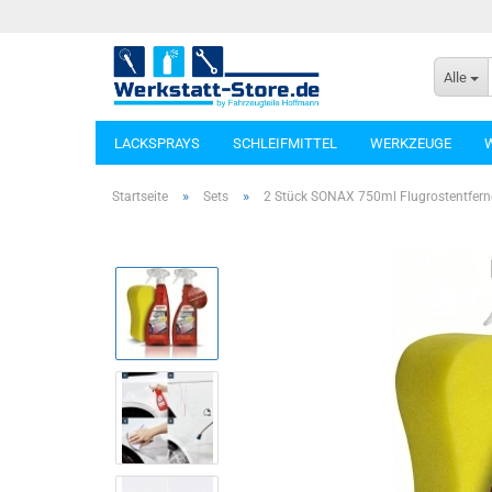
Alle
LACKSPRAYS
SCHLEIFMITTEL
WERKZEUGE
»
»
Startseite
Sets
2 Stück SONAX 750ml Flugrostentfer