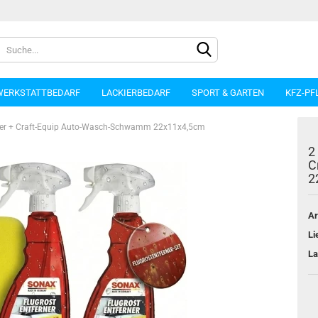
WERKSTATTBEDARF
LACKIERBEDARF
SPORT & GARTEN
KFZ-PF
ner + Craft-Equip Auto-Wasch-Schwamm 22x11x4,5cm
2
C
2
Konto e
Ar
Passwo
Li
La