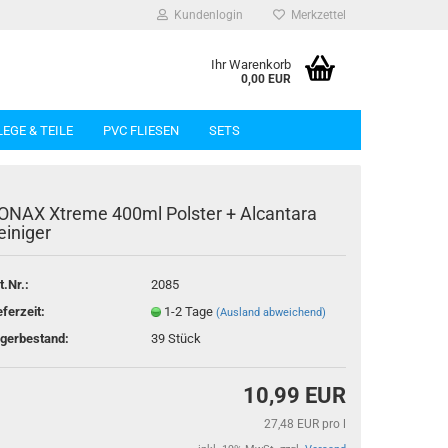
Kundenlogin
Merkzettel
Ihr Warenkorb
0,00 EUR
LEGE & TEILE
PVC FLIESEN
SETS
ONAX Xtreme 400ml Polster + Alcantara
einiger
t.Nr.:
2085
rstellen
eferzeit:
1-2 Tage
(Ausland abweichend)
rt vergessen?
gerbestand:
39
Stück
10,99 EUR
27,48 EUR pro l