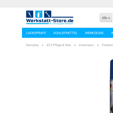
Alle
LACKSPRAYS
SCHLEIFMITTEL
WERKZEUGE
»
»
»
Startseite
KFZ-Pflege & Teile
Innenraum
Polster