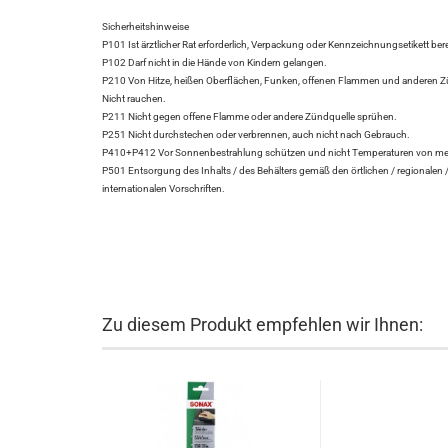
Sicherheitshinweise
P101 Ist ärztlicher Rat erforderlich, Verpackung oder Kennzeichnungsetikett bere
P102 Darf nicht in die Hände von Kindern gelangen.
P210 Von Hitze, heißen Oberflächen, Funken, offenen Flammen und anderen Zü
Nicht rauchen.
P211 Nicht gegen offene Flamme oder andere Zündquelle sprühen.
P251 Nicht durchstechen oder verbrennen, auch nicht nach Gebrauch.
P410+P412 Vor Sonnenbestrahlung schützen und nicht Temperaturen von meh
P501 Entsorgung des Inhalts / des Behälters gemäß den örtlichen / regionalen /
internationalen Vorschriften.
Zu diesem Produkt empfehlen wir Ihnen: