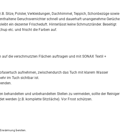
z.B. Sitze, Polster, Verkleidungen, Dachhimmel, Teppich, Schonbezüge sowie
er enthaltene Geruchsvernichter schnell und dauerhaft unangenehme Gerüche
bleibt ein dezenter Frischeduft. Hinterlässt keine Schmutzränder. Beseitigt
chup etc. und frischt die Farben auf.
m auf die verschmutzten Flächen auftragen und mit SONAX Textil +
rofasertuch aufnehmen, zwischendurch das Tuch mit klarem Wasser
hr im Tuch sichtbar ist.
wenden.
 behandelten und unbehandelten Stellen zu vermeiden, sollte der Reiniger
werden (z.B. komplette Sitzﬂäche). Vor Frost schützen.
i Erwärmung bersten.