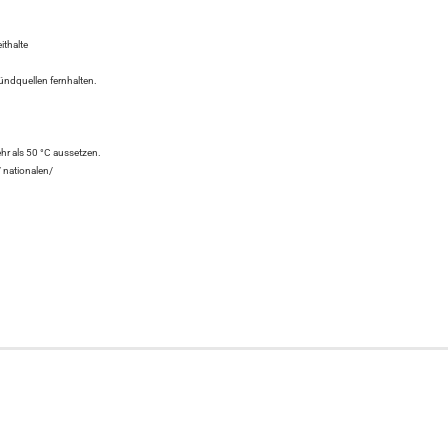
ithalte
ndquellen fernhalten.
r als 50 °C aussetzen.
 nationalen/