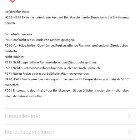
Gefahrenhinweise
H222-H229 Extrem entzündbares Aerosol. Behälter steht unter Druck: kann bei Erwärmung
bersten.
Sicherheitshinweise
P102 Darf nicht in die Hände von Kindern gelangen.
P210 Von Hitze, heißen Oberflächen, Funken, offenen Flammen und anderen Zündquellen
fernhalten.
Nicht rauchen.
P211 Nicht gegen offene Flamme oder andere Zündquelle sprühen.
P251 Nicht durchstechen oder verbrennen, auch nicht nach Gebrauch.
P271 Nur im Freien oder in gut belüfteten Räumen verwenden.
P410+P412 Vor Sonnenbestrahlung schützen und nicht Temperaturen von mehr als 50 °C
aussetzen.
P501 Entsorgung des Inhalts / des Behälters gemäß den örtlichen / regionalen / nationalen/
internationalen Vorschriften.
Hersteller-Info
Kundenrezensionen