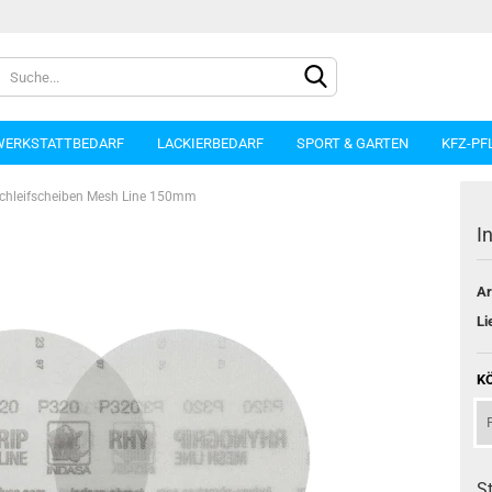
WERKSTATTBEDARF
LACKIERBEDARF
SPORT & GARTEN
KFZ-PF
chleifscheiben Mesh Line 150mm
I
Ar
Konto e
Li
Passwo
K
St