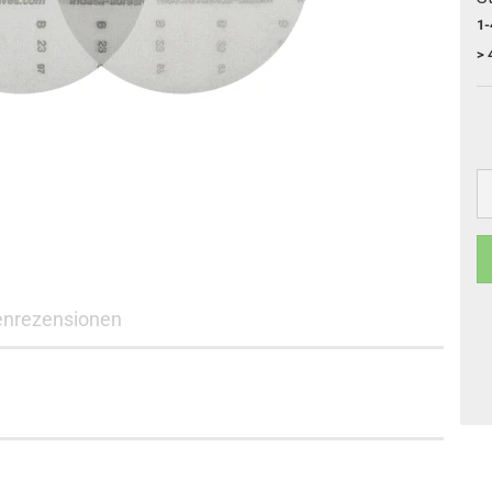
1-
> 
nrezensionen