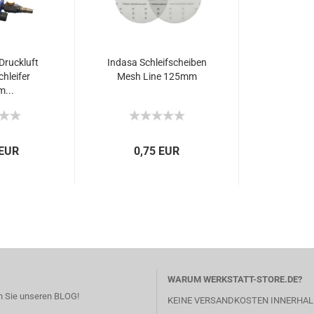
Druckluft
Indasa Schleifscheiben
hleifer
Mesh Line 125mm
...
 EUR
0,75 EUR
WARUM WERKSTATT-STORE.DE?
 Sie unseren BLOG!
KEINE VERSANDKOSTEN INNERHAL