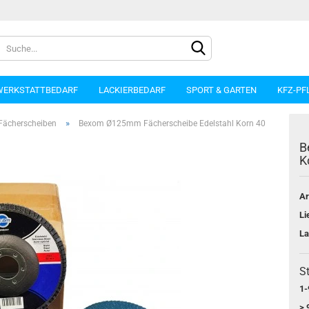
WERKSTATTBEDARF
LACKIERBEDARF
SPORT & GARTEN
KFZ-PF
»
Fächerscheiben
Bexom Ø125mm Fächerscheibe Edelstahl Korn 40
B
K
Ar
Konto e
Li
Passwo
La
St
1-
> 