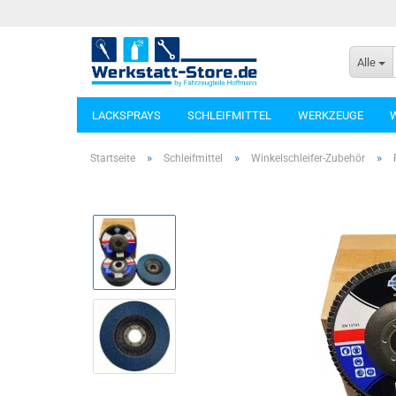
Alle
LACKSPRAYS
SCHLEIFMITTEL
WERKZEUGE
»
»
»
Startseite
Schleifmittel
Winkelschleifer-Zubehör