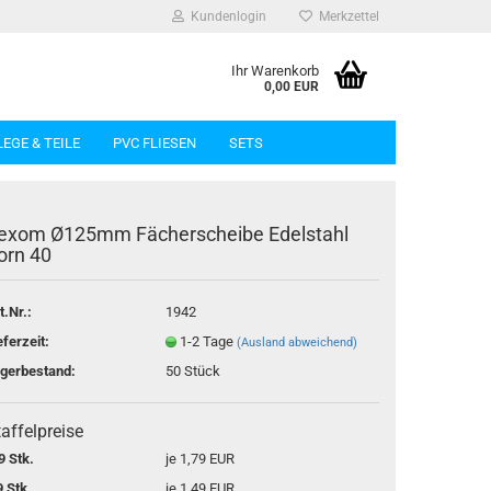
Kundenlogin
Merkzettel
Ihr Warenkorb
0,00 EUR
LEGE & TEILE
PVC FLIESEN
SETS
exom Ø125mm Fächerscheibe Edelstahl
orn 40
t.Nr.:
1942
rstellen
eferzeit:
1-2 Tage
(Ausland abweichend)
rt vergessen?
gerbestand:
50
Stück
affelpreise
9 Stk.
je 1,79 EUR
9 Stk.
je 1,49 EUR