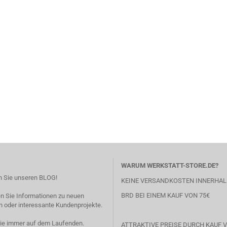
WARUM WERKSTATT-STORE.DE?
 Sie unseren BLOG!
KEINE VERSANDKOSTEN INNERHAL
BRD BEI EINEM KAUF VON 75€
en Sie Informationen zu neuen
 oder interessante Kundenprojekte.
Sie immer auf dem Laufenden.
ATTRAKTIVE PREISE DURCH KAUF V