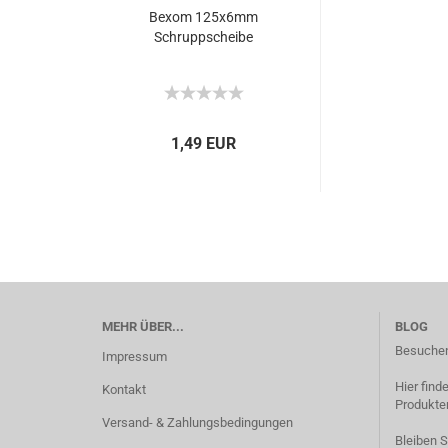
Bexom 125x6mm
Schruppscheibe
1,49 EUR
MEHR ÜBER...
BLOG
Besuchen
Impressum
Hier find
Kontakt
Produkten
Versand- & Zahlungsbedingungen
Bleiben 