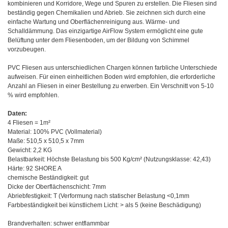
kombinieren und Korridore, Wege und Spuren zu erstellen. Die Fliesen sind
beständig gegen Chemikalien und Abrieb.
Sie zeichnen sich durch eine
einfache Wartung und Oberflächenreinigung aus. Wärme- und
Schalldämmung.
Das einzigartige AirFlow System ermöglicht eine gute
Belüftung unter dem Fliesenboden, um der Bildung von Schimmel
vorzubeugen.
PVC Fliesen aus unterschiedlichen Chargen können farbliche Unterschiede
aufweisen. Für einen einheitlichen Boden wird empfohlen, die erforderliche
Anzahl an Fliesen in einer Bestellung zu erwerben. Ein Verschnitt von 5-10
% wird empfohlen.
Daten:
4 Fliesen = 1m²
Material: 100% PVC (Vollmaterial)
Maße: 510,5 x 510,5 x 7mm
Gewicht: 2,2 KG
Belastbarkeit: Höchste Belastung bis 500 Kg/cm² (Nutzungsklasse: 42,43)
Härte: 92 SHORE A
chemische Beständigkeit: gut
Dicke der Oberflächenschicht: 7mm
Abriebfestigkeit: T (Verformung nach statischer Belastung <0,1mm
Farbbeständigkeit bei künstlichem Licht: > als 5 (keine Beschädigung)
Brandverhalten: schwer entflammbar