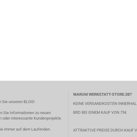
WARUM WERKSTATT-STORE.DE?
 Sie unseren BLOG!
KEINE VERSANDKOSTEN INNERHAL
BRD BEI EINEM KAUF VON 75€
en Sie Informationen zu neuen
 oder interessante Kundenprojekte.
Sie immer auf dem Laufenden.
ATTRAKTIVE PREISE DURCH KAUF V