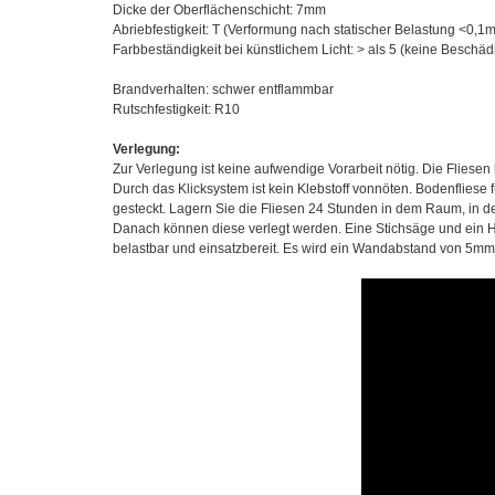
Dicke der Oberflächenschicht: 7mm
Abriebfestigkeit: T (Verformung nach statischer Belastung <0,1
Farbbeständigkeit bei künstlichem Licht: > als 5 (keine Beschä
Brandverhalten: schwer entflammbar
Rutschfestigkeit: R10
Verlegung:
Zur Verlegung ist keine aufwendige Vorarbeit nötig. Die Flies
Durch das Klicksystem ist kein Klebstoff vonnöten. Bodenfliese
gesteckt. Lagern Sie die Fliesen 24 Stunden in dem Raum, in de
Danach können diese verlegt werden. Eine Stichsäge und ein Ha
belastbar und einsatzbereit. Es wird ein Wandabstand von 5m