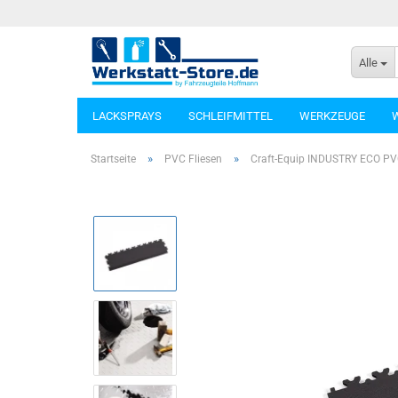
Alle
LACKSPRAYS
SCHLEIFMITTEL
WERKZEUGE
»
»
Startseite
PVC Fliesen
Craft-Equip INDUSTRY ECO 