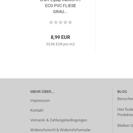
ECO PVC FLIESE
GRAU...
8,99 EUR
35,96 EUR pro m2
MEHR ÜBER...
BLOG
Besuchen
Impressum
Hier find
Kontakt
Produkten
Versand- & Zahlungsbedingungen
Bleiben 
Widerrufsrecht & Widerrufsformular