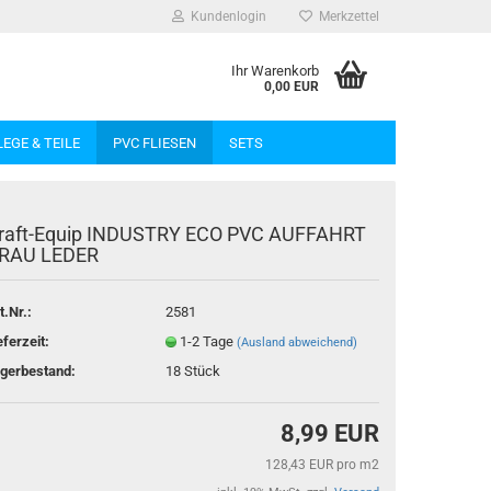
Kundenlogin
Merkzettel
Ihr Warenkorb
0,00 EUR
LEGE & TEILE
PVC FLIESEN
SETS
raft-Equip INDUSTRY ECO PVC AUFFAHRT
RAU LEDER
t.Nr.:
2581
rstellen
eferzeit:
1-2 Tage
(Ausland abweichend)
rt vergessen?
gerbestand:
18
Stück
8,99 EUR
128,43 EUR pro m2