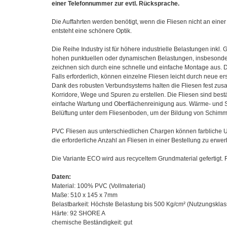
einer Telefonnummer zur evtl. Rücksprache.
Die Auffahrten werden benötigt, wenn die Fliesen nicht an ei
entsteht eine schönere Optik.
Die Reihe Industry ist für höhere industrielle Belastungen inkl
hohen punktuellen oder dynamischen Belastungen, insbesonder
zeichnen sich durch eine schnelle und einfache Montage aus. D
Falls erforderlich, können einzelne Fliesen leicht durch neue
Dank des robusten Verbundsystems halten die Fliesen fest zus
Korridore, Wege und Spuren zu erstellen. Die Fliesen sind bes
einfache Wartung und Oberflächenreinigung aus. Wärme- und
Belüftung unter dem Fliesenboden, um der Bildung von Schim
PVC Fliesen aus unterschiedlichen Chargen können farbliche U
die erforderliche Anzahl an Fliesen in einer Bestellung zu erwe
Die Variante ECO wird aus recyceltem Grundmaterial gefertigt.
Daten:
Material: 100% PVC (Vollmaterial)
Maße: 510 x 145 x 7mm
Belastbarkeit: Höchste Belastung bis 500 Kg/cm² (Nutzungsklas
Härte: 92 SHORE A
chemische Beständigkeit: gut