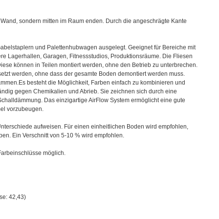
ner Wand, sondern mitten im Raum enden. Durch die angeschrägte Kante
. Gabelstaplern und Palettenhubwagen ausgelegt. Geeignet für Bereiche mit
e Lagerhallen, Garagen, Fitnessstudios, Produktionsräume. Die Fliesen
iese können in Teilen montiert werden, ohne den Betrieb zu unterbrechen.
 ersetzt werden, ohne dass der gesamte Boden demontiert werden muss.
ammen.Es besteht die Möglichkeit, Farben einfach zu kombinieren und
tändig gegen Chemikalien und Abrieb.
Sie zeichnen sich durch eine
 Schalldämmung.
Das einzigartige AirFlow System ermöglicht eine gute
mel vorzubeugen.
nterschiede aufweisen. Für einen einheitlichen Boden wird empfohlen,
rben. Ein Verschnitt von 5-10 % wird empfohlen.
 Farbeinschlüsse möglich.
se: 42,43)