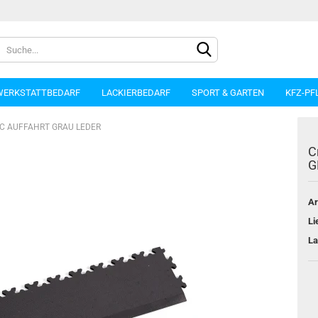
WERKSTATTBEDARF
LACKIERBEDARF
SPORT & GARTEN
KFZ-PF
PVC AUFFAHRT GRAU LEDER
C
G
Ar
Konto e
Li
Passwo
La