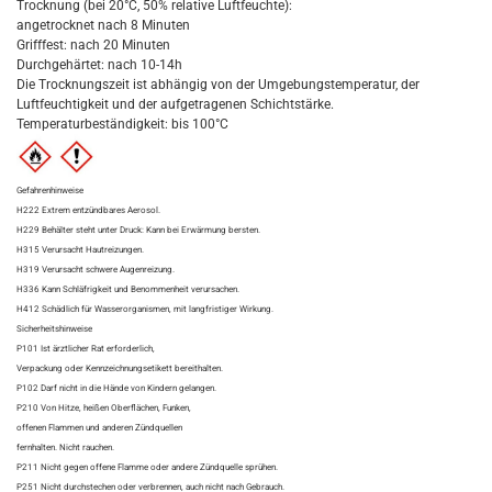
Trocknung (bei 20°C, 50% relative Luftfeuchte):
angetrocknet nach 8 Minuten
Grifffest: nach 20 Minuten
Durchgehärtet: nach 10-14h
Die Trocknungszeit ist abhängig von der Umgebungstemperatur, der
Luftfeuchtigkeit und der aufgetragenen Schichtstärke.
Temperaturbeständigkeit: bis 100°C
Gefahrenhinweise
H222 Extrem entzündbares Aerosol.
H229 Behälter steht unter Druck: Kann bei Erwärmung bersten.
H315 Verursacht Hautreizungen.
H319 Verursacht schwere Augenreizung.
H336 Kann Schläfrigkeit und Benommenheit verursachen.
H412 Schädlich für Wasserorganismen, mit langfristiger Wirkung.
Sicherheitshinweise
P101 Ist ärztlicher Rat erforderlich,
Verpackung oder Kennzeichnungsetikett bereithalten.
P102 Darf nicht in die Hände von Kindern gelangen.
P210 Von Hitze, heißen Oberflächen, Funken,
offenen Flammen und anderen Zündquellen
fernhalten. Nicht rauchen.
P211 Nicht gegen offene Flamme oder andere Zündquelle sprühen.
P251 Nicht durchstechen oder verbrennen, auch nicht nach Gebrauch.