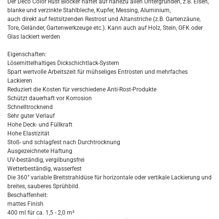
Der Deco Color Rust Blocker haftet auf nahezu allen Untergründen, z.B. Eisen,
blanke und verzinkte Stahlbleche, Kupfer, Messing, Aluminium,
auch direkt auf festsitzenden Restrost und Altanstriche (z.B. Gartenzäune,
Tore, Geländer, Gartenwerkzeuge etc.). Kann auch auf Holz, Stein, GFK oder
Glas lackiert werden
Eigenschaften:
Lösemittelhaltiges Dickschichtlack-System
Spart wertvolle Arbeitszeit für mühseliges Entrosten und mehrfaches
Lackieren
Reduziert die Kosten für verschiedene Anti-Rost-Produkte
Schützt dauerhaft vor Korrosion
Schnelltrocknend
Sehr guter Verlauf
Hohe Deck- und Füllkraft
Hohe Elastizität
Stoß- und schlagfest nach Durchtrocknung
Ausgezeichnete Haftung
UV-beständig, vergilbungsfrei
Wetterbeständig, wasserfest
Die 360° variable Breitstrahldüse für horizontale oder vertikale Lackierung und
breites, sauberes Sprühbild.
Beschaffenheit:
mattes Finish
400 ml für ca. 1,5 - 2,0 m²