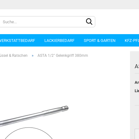
WERKSTATTBEDARF
LACKIERBEDARF
SPORT & GARTEN
KFZ-PF
»
üssel & Ratschen
ASTA 1/2" Gelenkgriff 380mm
A
Ar
Konto e
Li
Passwo