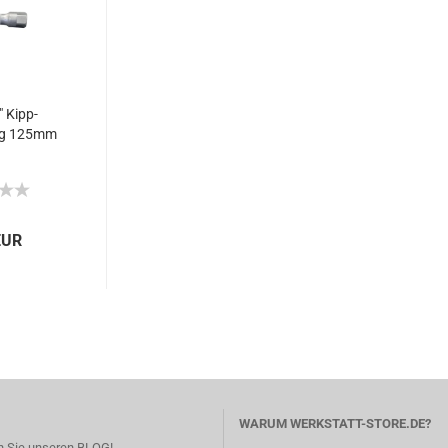
 Kipp-
ng 125mm
EUR
WARUM WERKSTATT-STORE.DE?
 Sie unseren BLOG!