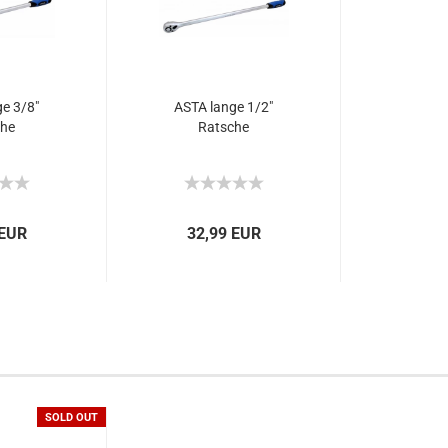
e 3/8"
ASTA lange 1/2"
che
Ratsche
 EUR
32,99 EUR
SOLD OUT