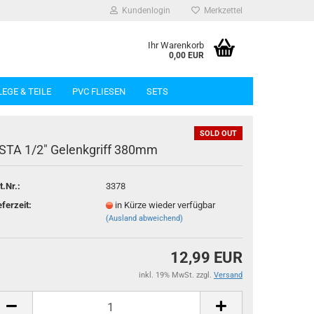
Kundenlogin
Merkzettel
Ihr Warenkorb
0,00 EUR
LEGE & TEILE
PVC FLIESEN
SETS
SOLD OUT
STA 1/2" Gelenkgriff 380mm
t.Nr.:
3378
rstellen
eferzeit:
in Kürze wieder verfügbar
(Ausland abweichend)
rt vergessen?
12,99 EUR
inkl. 19% MwSt. zzgl.
Versand