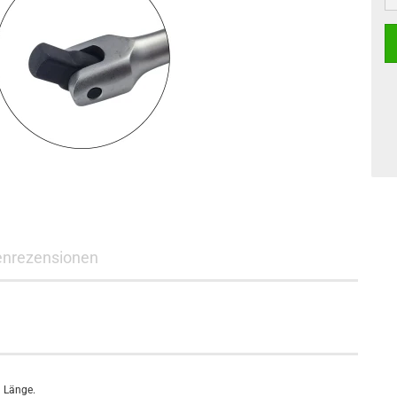
nrezensionen
 Länge.