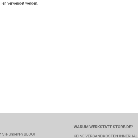
alien verwendet werden.
WARUM WERKSTATT-STORE.DE?
 Sie unseren BLOG!
KEINE VERSANDKOSTEN INNERHAL