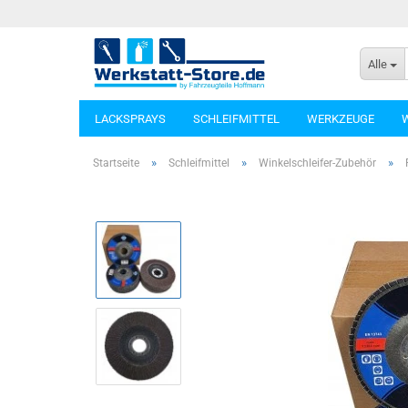
Alle
LACKSPRAYS
SCHLEIFMITTEL
WERKZEUGE
»
»
»
Startseite
Schleifmittel
Winkelschleifer-Zubehör