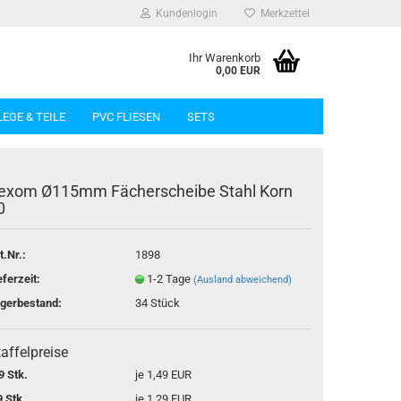
Kundenlogin
Merkzettel
Ihr Warenkorb
0,00 EUR
LEGE & TEILE
PVC FLIESEN
SETS
exom Ø115mm Fächerscheibe Stahl Korn
0
t.Nr.:
1898
rstellen
eferzeit:
1-2 Tage
(Ausland abweichend)
rt vergessen?
gerbestand:
34
Stück
affelpreise
9 Stk.
je 1,49 EUR
9 Stk.
je 1,29 EUR