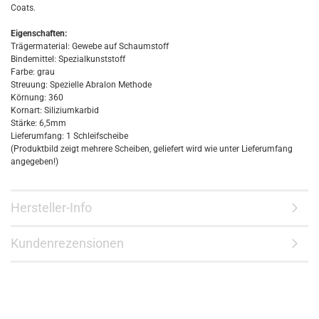
Coats.
Eigenschaften:
Trägermaterial: Gewebe auf Schaumstoff
Bindemittel: Spezialkunststoff
Farbe: grau
Streuung: Spezielle Abralon Methode
Körnung: 360
Kornart: Siliziumkarbid
Stärke: 6,5mm
Lieferumfang: 1 Schleifscheibe
(Produktbild zeigt mehrere Scheiben, geliefert wird wie unter Lieferumfang
angegeben!)
Hersteller-Info
Kundenrezensionen