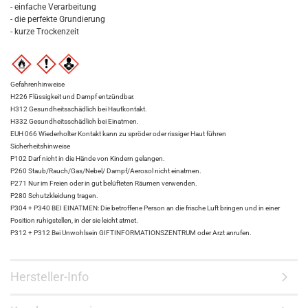
- einfache Verarbeitung
- die perfekte Grundierung
- kurze Trockenzeit
Gefahrenhinweise
H226 Flüssigkeit und Dampf entzündbar.
H312 Gesundheitsschädlich bei Hautkontakt.
H332 Gesundheitsschädlich bei Einatmen.
EUH 066 Wiederholter Kontakt kann zu spröder oder rissiger Haut führen
Sicherheitshinweise
P102 Darf nicht in die Hände von Kindern gelangen.
P260 Staub/Rauch/Gas/Nebel/ Dampf/Aerosol nicht einatmen.
P271 Nur im Freien oder in gut belüfteten Räumen verwenden.
P280 Schutzkleidung tragen.
P304 + P340 BEI EINATMEN: Die betroffene Person an die frische Luft bringen und in einer
Position ruhigstellen, in der sie leicht atmet.
P312 + P312 Bei Unwohlsein GIFTINFORMATIONSZENTRUM oder Arzt anrufen.
Hersteller-Info