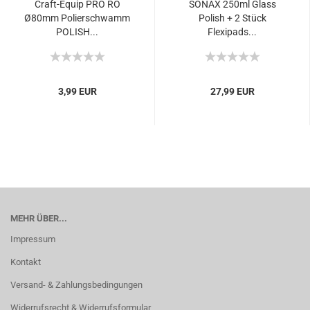
Craft-Equip PRO RO
SONAX 250ml Glass
Ø80mm Polierschwamm
Polish + 2 Stück
POLISH...
Flexipads...
3,99 EUR
27,99 EUR
MEHR ÜBER...
Impressum
Kontakt
Versand- & Zahlungsbedingungen
Widerrufsrecht & Widerrufsformular