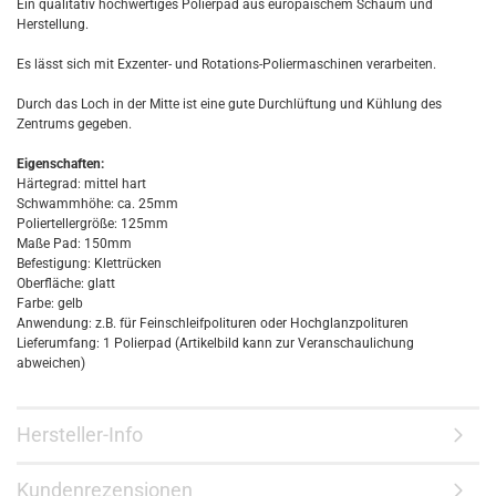
Ein qualitativ hochwertiges Polierpad aus europäischem Schaum und
Herstellung.
Es lässt sich mit Exzenter- und Rotations-Poliermaschinen verarbeiten.
Durch das Loch in der Mitte ist eine gute Durchlüftung und Kühlung des
Zentrums gegeben.
Eigenschaften:
Härtegrad: mittel hart
Schwammhöhe: ca. 25mm
Poliertellergröße: 125mm
Maße Pad: 150mm
Befestigung: Klettrücken
Oberfläche: glatt
Farbe: gelb
Anwendung: z.B. für Feinschleifpolituren oder Hochglanzpolituren
Lieferumfang: 1 Polierpad (Artikelbild kann zur Veranschaulichung
abweichen)
Hersteller-Info
Kundenrezensionen