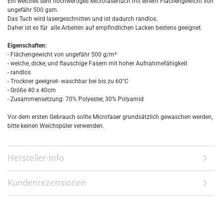
Ein weiches sehr hochwertiges Microfasertuch mit einem Flächengewicht von
ungefähr 500 gsm.
Das Tuch wird lasergeschnitten und ist dadurch randlos.
Daher ist es für alle Arbeiten auf empfindlichen Lacken bestens geeignet.
Eigenschaften:
- Flächengewicht von ungefähr 500 g/m²
- weiche, dicke, und flauschige Fasern mit hoher Aufnahmefähigkeit
- randlos
- Trockner geeignet- waschbar bei bis zu 60°C
- Größe 40 x 40cm
- Zusammensetzung: 70% Polyester, 30% Polyamid
Vor dem ersten Gebrauch sollte Microfaser grundsätzlich gewaschen werden,
bitte keinen Weichspüler verwenden.
Hersteller-Info
Kundenrezensionen